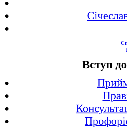
Січесла
Сп
Вступ до
Прийм
Прав
Консультац
Профоріє