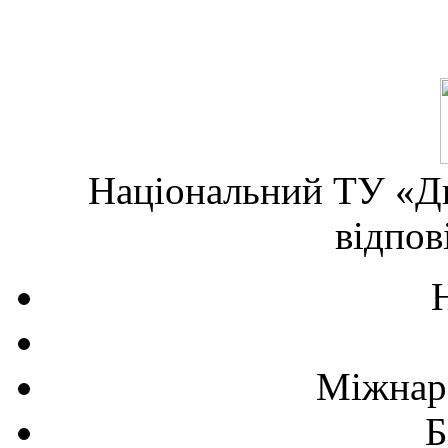
Національний ТУ «Дн
відпов
Міжнаро
Б