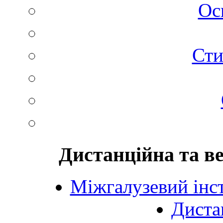
Ос
Сти
Дистанційна та в
Міжгалузевий інст
Диста