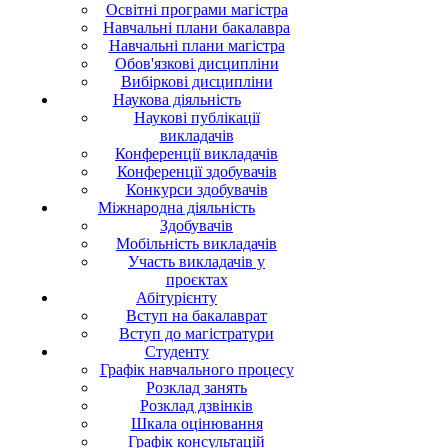
Освітні програми магістра
Навчальні плани бакалавра
Навчальні плани магістра
Обов'язкові дисципліни
Вибіркові дисципліни
Наукова діяльність
Наукові публікації
викладачів
Конференції викладачів
Конференції здобувачів
Конкурси здобувачів
Міжнародна діяльність
Здобувачів
Мобільність викладачів
Участь викладачів у
проєктах
Абітурієнту
Вступ на бакалаврат
Вступ до магістратури
Студенту
Графік навчального процесу
Розклад занять
Розклад дзвінків
Шкала оцінювання
Графік консультацій