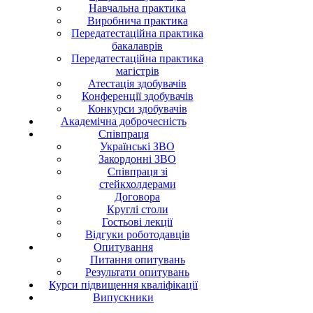
Навчальна практика
Виробнича практика
Передатестаційна практика
бакалаврів
Передатестаційна практика
магістрів
Атестація здобувачів
Конференції здобувачів
Конкурси здобувачів
Академічна доброчесність
Співпраця
Українські ЗВО
Закордонні ЗВО
Співпраця зі
стейкхолдерами
Договора
Круглі столи
Гостьові лекції
Відгуки роботодавців
Опитування
Питання опитувань
Результати опитувань
Курси підвищення кваліфікації
Випускники