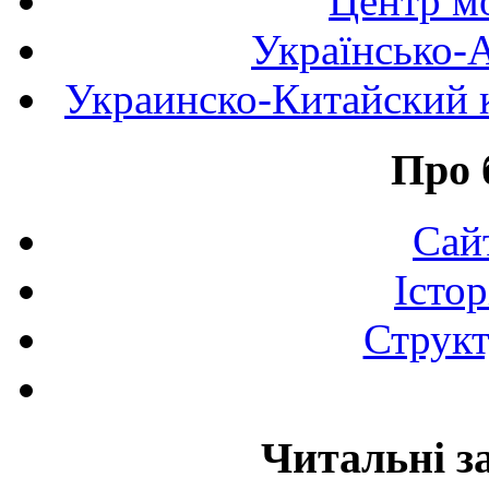
Центр мо
Українсько-
Украинско-Китайский к
Про 
Сай
Істор
Структ
Читальні з