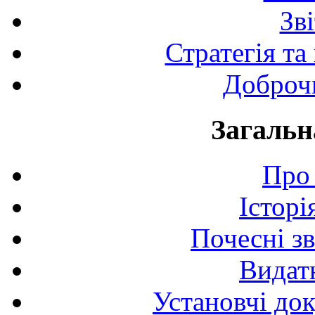
Зв
Стратегія та
Доброчи
Загальн
Про 
Історі
Почесні з
Видат
Установчі до