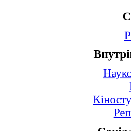
С
Р
Внутрі
Науко
Кіносту
Реп