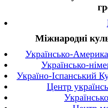
гр
Міжнародні куль
Українсько-Америка
Українсько-німе
Україно-Іспанський К
Центр українсь
Українськ