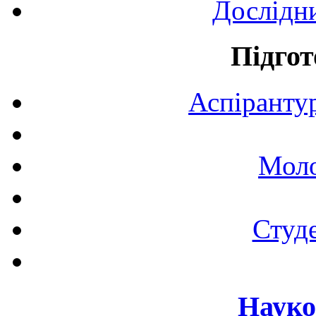
Дослідн
Підгот
Аспірантур
Моло
Студе
Науко